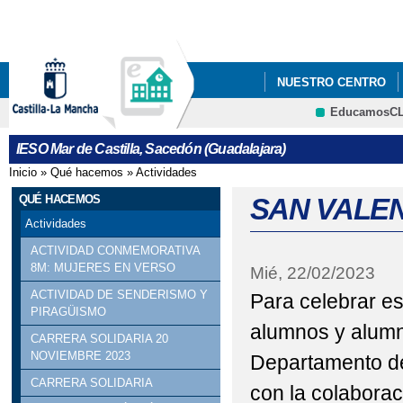
Pa
co
pri
NUESTRO CENTRO
EducamosC
ACTO GRADUACIÓN 20
CRFP
IESO Mar de Castilla, Sacedón (Guadalajara)
CARTEL CONMEMORACI
Inicio
»
Qué hacemos
»
Actividades
Se encuentra usted aquí
MUJER
QUÉ HACEMOS
SAN VALEN
Actividades
CARTEL CONMEMORAC
ACTIVIDAD CONMEMORATIVA
8M: MUJERES EN VERSO
Mié, 22/02/2023
MUJER
ACTIVIDAD DE SENDERISMO Y
Para celebrar es
COFINANCIACIÓN DEL
PIRAGÜISMO
alumnos y alumna
CARRERA SOLIDARIA 20
POR EL FONDO SOCIA
NOVIEMBRE 2023
Departamento de
CARRERA SOLIDARIA
COFINANCIACIÓN DEL
con la colaborac