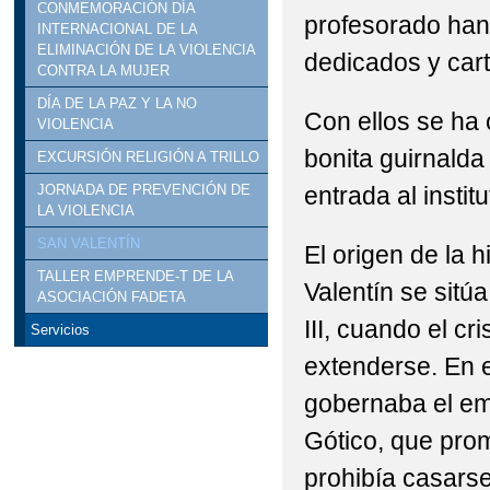
CONMEMORACIÓN DÍA
profesorado han
ESTANCIAS DE INMER
INTERNACIONAL DE LA
ELIMINACIÓN DE LA VIOLENCIA
dedicados y cart
CONTRA LA MUJER
FESTIVO LOCAL 1 DE
DÍA DE LA PAZ Y LA NO
Con ellos se ha
HOMENAJE A DON JU
VIOLENCIA
bonita guirnalda
EXCURSIÓN RELIGIÓN A TRILLO
NCOF DEL IESO MAR 
entrada al institu
JORNADA DE PREVENCIÓN DE
LA VIOLENCIA
PROCESO DE ADMISIÓ
SAN VALENTÍN
El origen de la h
TALLER EMPRENDE-T DE LA
Valentín se sitú
ASOCIACIÓN FADETA
III, cuando el c
Servicios
extenderse. En
gobernaba el emp
Gótico, que prom
prohibía casarse