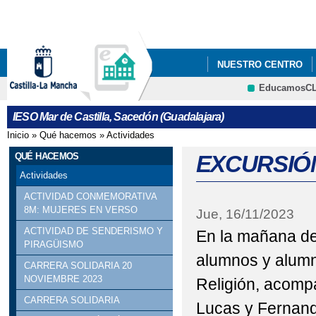
Pa
co
pri
NUESTRO CENTRO
EducamosC
ACTO GRADUACIÓN 20
CRFP
IESO Mar de Castilla, Sacedón (Guadalajara)
CARTEL CONMEMORACI
Inicio
»
Qué hacemos
»
Actividades
Se encuentra usted aquí
MUJER
QUÉ HACEMOS
EXCURSIÓN
Actividades
CARTEL CONMEMORAC
ACTIVIDAD CONMEMORATIVA
8M: MUJERES EN VERSO
Jue, 16/11/2023
MUJER
ACTIVIDAD DE SENDERISMO Y
En la mañana de
COFINANCIACIÓN DEL
PIRAGÜISMO
alumnos y alumn
CARRERA SOLIDARIA 20
POR EL FONDO SOCIA
NOVIEMBRE 2023
Religión, acomp
CARRERA SOLIDARIA
COFINANCIACIÓN DEL
Lucas y Fernando