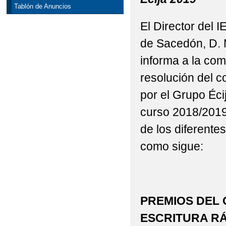
Tablón de Anuncios
ESTANCIAS DE INMER
El Director de
FESTIVO LOCAL 1 DE
de Sacedón, D. 
HOMENAJE A DON JU
informa a la com
resolución del 
NCOF DEL IESO MAR 
por el Grupo Éci
PROCESO DE ADMISIÓ
curso 2018/2019
de los diferente
como sigue:
PREMIOS DEL
ESCRITURA RÁ