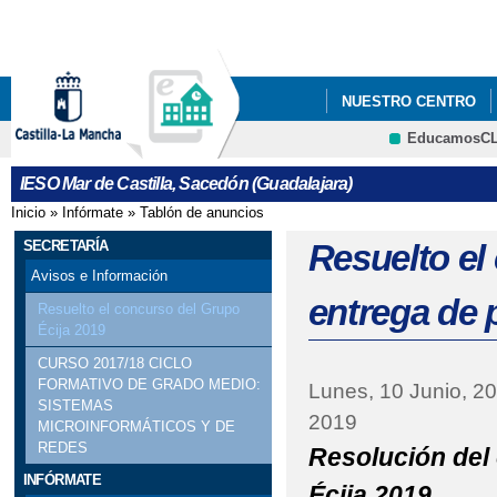
Pa
co
pri
NUESTRO CENTRO
EducamosC
ACTO GRADUACIÓN 20
CRFP
IESO Mar de Castilla, Sacedón (Guadalajara)
CARTEL CONMEMORACI
Inicio
»
Infórmate
»
Tablón de anuncios
Se encuentra usted aquí
MUJER
SECRETARÍA
Resuelto el
Avisos e Información
CARTEL CONMEMORAC
entrega de 
Resuelto el concurso del Grupo
Écija 2019
MUJER
CURSO 2017/18 CICLO
COFINANCIACIÓN DEL
FORMATIVO DE GRADO MEDIO:
Lunes, 10 Junio, 2
SISTEMAS
2019
MICROINFORMÁTICOS Y DE
POR EL FONDO SOCIA
REDES
Resolución del
COFINANCIACIÓN DEL
INFÓRMATE
Écija 2019