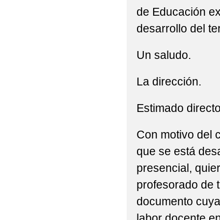
de Educación ex
ESTANCIAS DE INMER
desarrollo del t
FESTIVO LOCAL 1 DE
Un saludo.
HOMENAJE A DON JU
NCOF DEL IESO MAR 
La dirección.
PROCESO DE ADMISIÓ
Estimado director
Con motivo del c
que se está desa
presencial, quie
profesorado de t
documento cuya ún
labor docente en