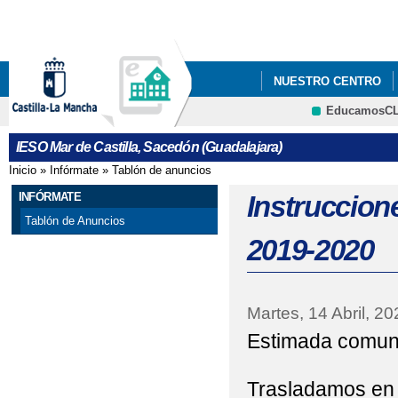
Pa
co
pri
NUESTRO CENTRO
EducamosC
ACTO GRADUACIÓN 20
CRFP
IESO Mar de Castilla, Sacedón (Guadalajara)
CARTEL CONMEMORACI
Inicio
»
Infórmate
»
Tablón de anuncios
Se encuentra usted aquí
MUJER
INFÓRMATE
Instruccione
Tablón de Anuncios
CARTEL CONMEMORAC
2019-2020
MUJER
COFINANCIACIÓN DEL
Martes, 14 Abril, 20
Estimada comuni
POR EL FONDO SOCIA
COFINANCIACIÓN DEL
Trasladamos en e